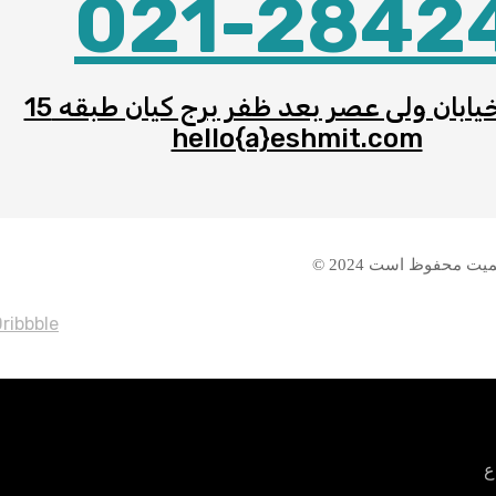
021-2842
یابان ولی عصر بعد ظفر برج کیان طبقه 15
hello{a}eshmit.com
 محفوظ است 2024 ©
ribbble
ع